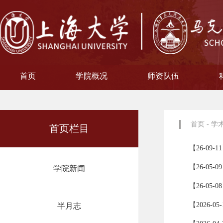
首页
学院概况
师资队伍
学院简介
现任领导
院徽寓意
使命愿景
治理架构
机构设置
中共上海大学马克思主义
习近平新时代中国特色社
中共上海大学马克思
副教授
博士后
教授
讲师
教材工作小组、
聘用及聘任工
马克思主义基
马克思主义中
中国近现代史
思想政治教
教学指导
青年教师
形势与政
博士后科
学术分委
军事理论
通识教育
工会委
院办
院学
哲学
首页
-
学
首页栏目
【26-0
【26-0
学院新闻
【26-0
【2026
半月志