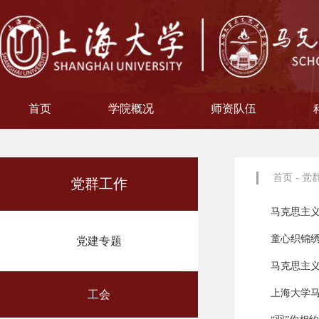
首页
学院概况
师资队伍
学院简介
现任领导
院徽寓意
使命愿景
治理架构
机构设置
中共上海大学马克思主义
习近平新时代中国特色社
中共上海大学马克思
副教授
博士后
教授
讲师
教材工作小组、
聘用及聘任工
马克思主义基
马克思主义中
中国近现代史
思想政治教
教学指导
青年教师
形势与政
博士后科
学术分委
军事理论
通识教育
工会委
院办
院学
哲学
首页
-
党
党群工作
马克思主
童心织锦绣
党建专题
马克思主
上海大学马
工会