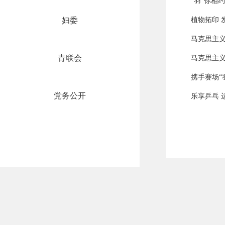
“羽”你相
妇委
植物拓印 
马克思主
青联会
马克思主
携手赛场“
党务公开
乐享乒乓 