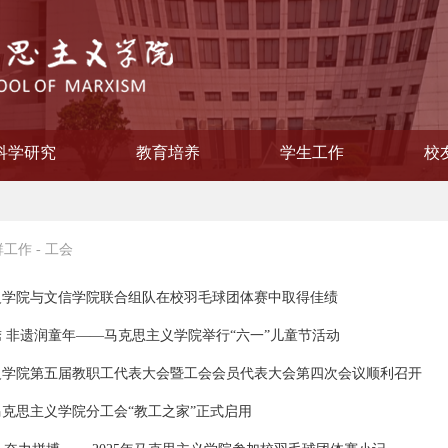
科学研究
教育培养
学生工作
校
学院纪律检查委员会
会主义思想概论教研部
主义学院委员会
教学督导组
作领导小组
本原理教研部
国化教研部
纲要教研部
育教研部
委员会
联谊会
策教研室
研流动站
员会
教研室
教研室
员会
公室
工办
系
科研信息
相关下载
研究生教育
立项项目
获奖情况
本科教育
学生风采
就业工作
校
校
校
群工作
-
工会
义学院与文信学院联合组队在校羽毛球团体赛中取得佳绩
 非遗润童年——马克思主义学院举行“六一”儿童节活动
义学院第五届教职工代表大会暨工会会员代表大会第四次会议顺利召开
克思主义学院分工会“教工之家”正式启用