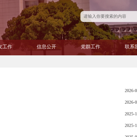
友工作
信息公开
党群工作
联系
友风采
友活动
友会
信息公开
学院发文
党建专题
党务公开
青联会
工会
妇委
2026-0
2026-0
2025-1
2025-1