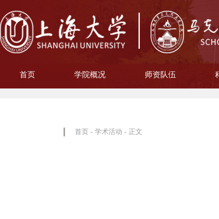
首页
学院概况
师资队伍
学院简介
现任领导
院徽寓意
使命愿景
治理架构
机构设置
中共上海大学马克思主义
习近平新时代中国特色社
中共上海大学马克思
副教授
博士后
教授
讲师
教材工作小组、
聘用及聘任工
马克思主义基
马克思主义中
中国近现代史
思想政治教
教学指导
青年教师
形势与政
博士后科
学术分委
军事理论
通识教育
工会委
院办
院学
哲学
首页
-
学术活动
- 正文