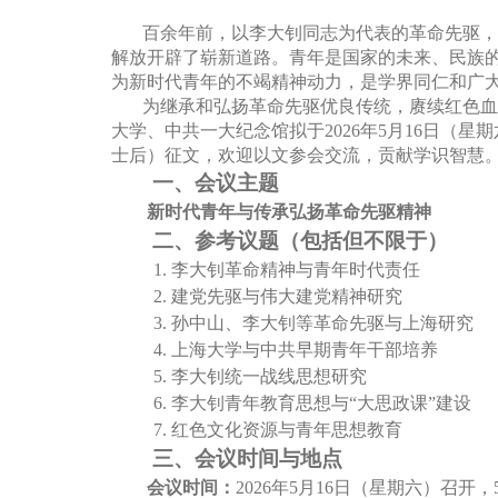
百余年前，以李大钊同志为代表的革命先驱，
解放开辟了崭新道路。青年是国家的未来、民族
为新时代青年的不竭精神动力，是学界同仁和广
为继承和弘扬革命先驱优良传统，赓续红色血
大学、中共一大纪念馆拟于
2026年5月16日
士后）征文，欢迎以文参会交流，贡献学识智慧
一、
会议主题
新时代青年与传承弘扬革命先驱精神
二、
参考议题（包括但不限于）
1.
李大钊革命精神与青年时代责任
2.
建党先驱与伟大建党精神研究
3.
孙中山、李大钊等革命先驱与上海研究
4.
上海大学与中共早期青年干部培养
5.
李大钊统一战线思想研究
6.
李大钊青年教育思想与
“大思政课”建设
7.
红色文化资源与青年思想教育
三、
会议时间与地点
会议时间：
2026年5月16日（星期六）召