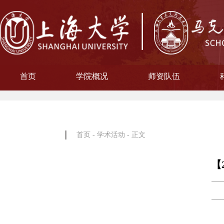
首页
学院概况
师资队伍
学院简介
现任领导
院徽寓意
使命愿景
治理架构
机构设置
中共上海大学马克思主义
习近平新时代中国特色社
中共上海大学马克思
副教授
博士后
教授
讲师
教材工作小组、
聘用及聘任工
马克思主义基
马克思主义中
中国近现代史
思想政治教
教学指导
青年教师
形势与政
博士后科
学术分委
军事理论
通识教育
工会委
院办
院学
哲学
首页
-
学术活动
- 正文
【