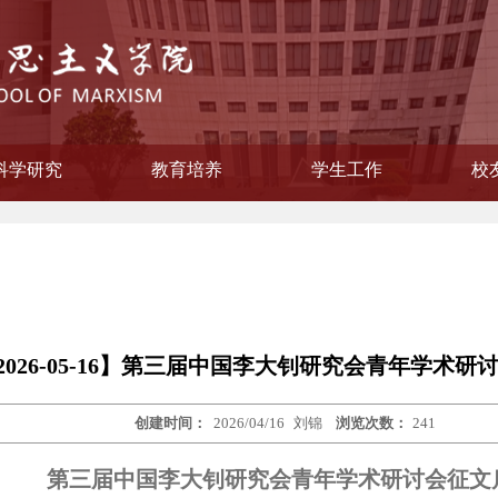
科学研究
教育培养
学生工作
校
学院纪律检查委员会
会主义思想概论教研部
主义学院委员会
教学督导组
作领导小组
本原理教研部
国化教研部
纲要教研部
育教研部
委员会
联谊会
策教研室
研流动站
员会
教研室
教研室
员会
公室
工办
系
科研信息
相关下载
研究生教育
立项项目
获奖情况
本科教育
学生风采
就业工作
校
校
校
2026-05-16】第三届中国李大钊研究会青年学术研
创建时间：
2026/04/16
刘锦
浏览次数：
241
第三届中国李大钊研究会青年学术研讨会征文