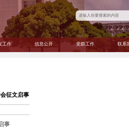
友工作
信息公开
党群工作
联系
友风采
友活动
友会
信息公开
学院发文
党建专题
党务公开
青联会
工会
妇委
讨会征文启事
启事