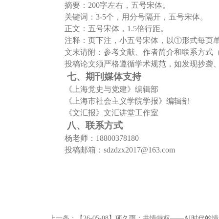
摘要：
200字左右，五号宋体。
关键词：
3-5个，用分号隔开，五号宋体。
正文：五号宋体，
1.5倍行距。
注释：页下注，小五号宋体，以
①形式每页
文末请附：参考文献、作者简介和联系方式
投稿论文须严格遵循学术规范，如发现抄袭
七、
期刊媒体支持
《上海党史与党建》编辑部
《上海市社会主义学院学报》编辑部
《文汇报》文汇讲堂工作室
八、
联系方式
杨老师：
18800378180
投稿邮箱：
sdzdzx2017@163.com
上一条：
【26-05-08】项久雨：共情特权——AI时代的