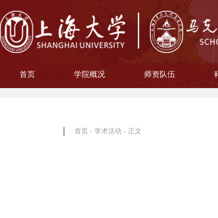
首页
学院概况
师资队伍
学院简介
现任领导
院徽寓意
使命愿景
治理架构
机构设置
中共上海大学马克思主义
习近平新时代中国特色社
中共上海大学马克思
副教授
博士后
教授
讲师
教材工作小组、
聘用及聘任工
马克思主义基
马克思主义中
中国近现代史
思想政治教
教学指导
青年教师
形势与政
博士后科
学术分委
军事理论
通识教育
工会委
院办
院学
哲学
首页
-
学术活动
- 正文