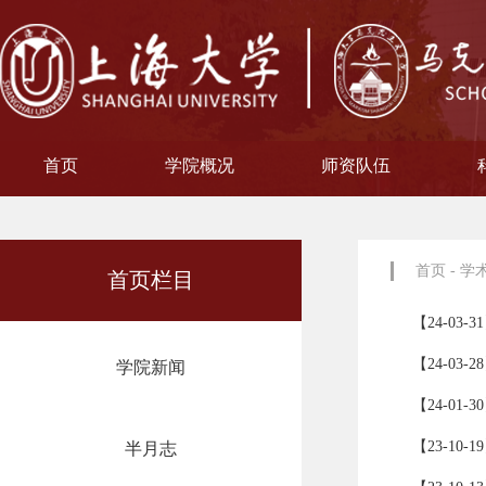
首页
学院概况
师资队伍
学院简介
现任领导
院徽寓意
使命愿景
治理架构
机构设置
中共上海大学马克思主义
习近平新时代中国特色社
中共上海大学马克思
副教授
博士后
教授
讲师
教材工作小组、
聘用及聘任工
马克思主义基
马克思主义中
中国近现代史
思想政治教
教学指导
青年教师
形势与政
博士后科
学术分委
军事理论
通识教育
工会委
院办
院学
哲学
首页
-
学
首页栏目
【24-0
【24-0
学院新闻
【24-0
【23-1
半月志