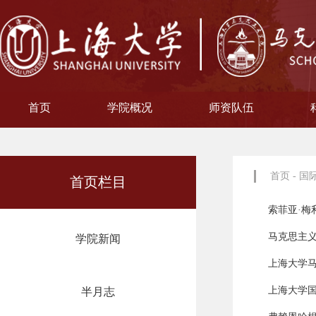
首页
学院概况
师资队伍
学院简介
现任领导
院徽寓意
使命愿景
治理架构
机构设置
中共上海大学马克思主义
习近平新时代中国特色社
中共上海大学马克思
副教授
博士后
教授
讲师
教材工作小组、
聘用及聘任工
马克思主义基
马克思主义中
中国近现代史
思想政治教
教学指导
青年教师
形势与政
博士后科
学术分委
军事理论
通识教育
工会委
院办
院学
哲学
首页
-
国
首页栏目
索菲亚·梅
马克思主
学院新闻
上海大学
上海大学
半月志