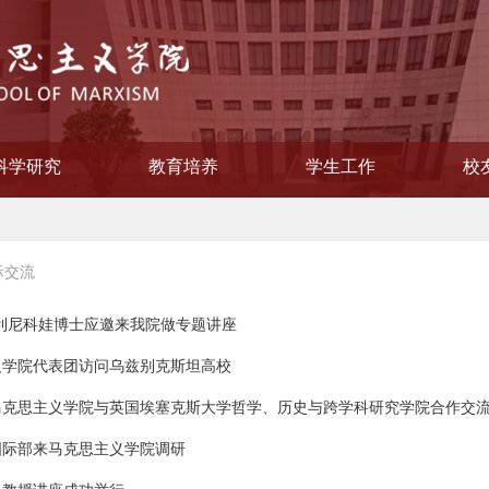
科学研究
教育培养
学生工作
校
学院纪律检查委员会
会主义思想概论教研部
主义学院委员会
教学督导组
作领导小组
本原理教研部
国化教研部
纲要教研部
育教研部
委员会
联谊会
策教研室
研流动站
员会
教研室
教研室
员会
公室
工办
系
科研信息
相关下载
研究生教育
立项项目
获奖情况
本科教育
学生风采
就业工作
校
校
校
际交流
利尼科娃博士应邀来我院做专题讲座
义学院代表团访问乌兹别克斯坦高校
马克思主义学院与英国埃塞克斯大学哲学、历史与跨学科研究学院合作交流
国际部来马克思主义学院调研