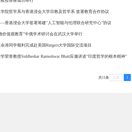
根教授讲座成功举行
义学院哲学系与香港浸会大学宗教及哲学系 签署教育合作协议
—香港浸会大学签署筹建“人工智能与伦理联合研究中心”协议
德价值观教育”中俄学术研讨会在武汉大学举行
余涛同学顺利完成赴美国Rutgers大学国际交流项目
荣誉教授Siddheshar Rameshwar Bhatt应邀讲述“印度哲学的根本精神”
共11条
上页
1