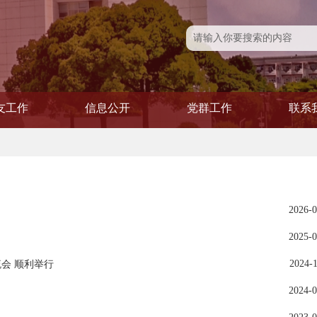
友工作
信息公开
党群工作
联系
友风采
友活动
友会
信息公开
学院发文
党建专题
党务公开
青联会
工会
妇委
2026-0
2025-0
2024-1
会 顺利举行
2024-0