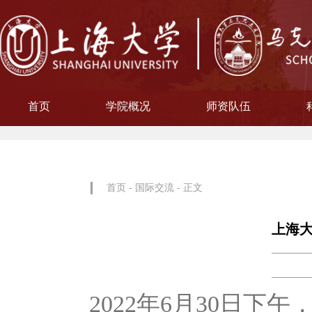
首页
学院概况
师资队伍
学院简介
现任领导
院徽寓意
使命愿景
治理架构
机构设置
中共上海大学马克思主义
习近平新时代中国特色社
中共上海大学马克思
副教授
博士后
教授
讲师
教材工作小组、
聘用及聘任工
马克思主义基
马克思主义中
中国近现代史
思想政治教
教学指导
青年教师
形势与政
博士后科
学术分委
军事理论
通识教育
工会委
院办
院学
哲学
首页
-
国际交流
- 正文
上海
2022年6月30日