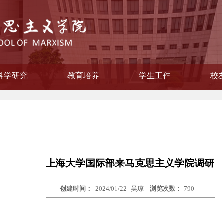
科学研究
教育培养
学生工作
校
学院纪律检查委员会
会主义思想概论教研部
主义学院委员会
教学督导组
作领导小组
本原理教研部
国化教研部
纲要教研部
育教研部
委员会
联谊会
策教研室
研流动站
员会
教研室
教研室
员会
公室
工办
系
科研信息
相关下载
研究生教育
立项项目
获奖情况
本科教育
学生风采
就业工作
校
校
校
上海大学国际部来马克思主义学院调研
创建时间：
2024/01/22
吴琼
浏览次数：
790