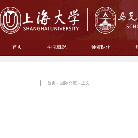
首页
学院概况
师资队伍
学院简介
现任领导
院徽寓意
使命愿景
治理架构
机构设置
中共上海大学马克思主义
习近平新时代中国特色社
中共上海大学马克思
副教授
博士后
教授
讲师
教材工作小组、
聘用及聘任工
马克思主义基
马克思主义中
中国近现代史
思想政治教
教学指导
青年教师
形势与政
博士后科
学术分委
军事理论
通识教育
工会委
院办
院学
哲学
首页
-
国际交流
- 正文