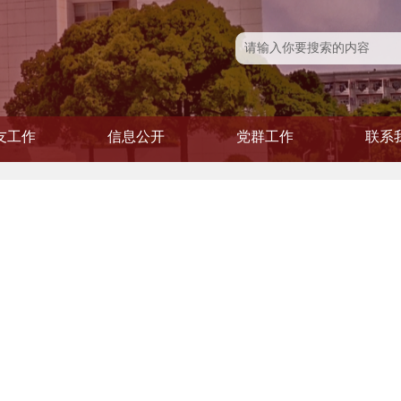
友工作
信息公开
党群工作
联系
友风采
友活动
友会
信息公开
学院发文
党建专题
党务公开
青联会
工会
妇委