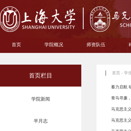
首页
学院概况
师资队伍
学院简介
现任领导
院徽寓意
使命愿景
治理架构
机构设置
中共上海大学马克思主义
习近平新时代中国特色社
中共上海大学马克思
副教授
博士后
教授
讲师
教材工作小组、
聘用及聘任工
马克思主义基
马克思主义中
中国近现代史
思想政治教
教学指导
青年教师
形势与政
博士后科
学术分委
军事理论
通识教育
工会委
院办
院学
哲学
首页
-
学
首页栏目
蓄力启航 
青马寻廉，
学院新闻
马克思主义
马克思主义
半月志