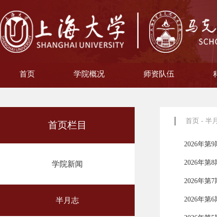
首页
学院概况
师资队伍
学院简介
现任领导
院徽寓意
使命愿景
治理架构
机构设置
中共上海大学马克思主义
习近平新时代中国特色社
中共上海大学马克思
副教授
博士后
教授
讲师
教材工作小组、
聘用及聘任工
马克思主义基
马克思主义中
中国近现代史
思想政治教
教学指导
青年教师
形势与政
博士后科
学术分委
军事理论
通识教育
工会委
院办
院学
哲学
首页
-
半
首页栏目
2026年第
2026年第
学院新闻
2026年第
2026年第
半月志