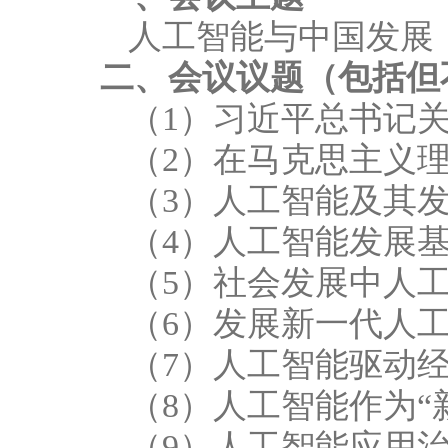
人工智能与中国发展
二、会议议题（包括但
（
1
）习近平总书记
（
2
）在马克思主义
（
3
）人工智能及其
（
4
）人工智能发展
（
5
）社会发展中人
（
6
）发展新一代人
（
7
）人工智能驱动
（
8
）人工智能作
为
“
（
9
）人工智能应用