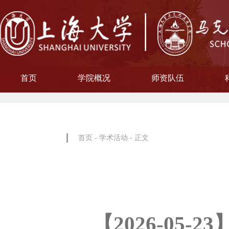
首页
学院概况
师资队伍
学院简介
现任领导
院徽寓意
使命愿景
治理架构
机构设置
中共上海大学马克思主义
习近平新时代中国特色社
中共上海大学马克思
副教授
博士后
教授
讲师
教材工作小组、
聘用及聘任工
马克思主义基
马克思主义中
中国近现代史
思想政治教
教学指导
青年教师
形势与政
博士后科
学术分委
军事理论
通识教育
工会委
院办
院学
哲学
首页
-
学术活动
- 正文
【
2026-05-23