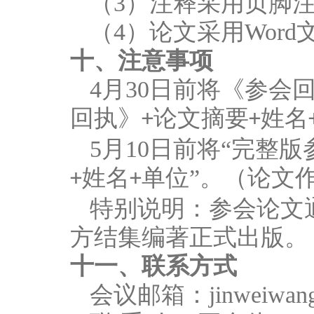
（
3
）注释采用页脚
（
4
）论文采用
Word
十、注意事项
4
月
30
日前将《参会
回执》
论文摘要
姓名
+
+
5
月
10
日前
将
“完整版
姓名
单位”。（论文
+
+
特别说明：参会论文
方结集编著正式出版。
十一、联系方式
会议邮箱：
jinweiwa