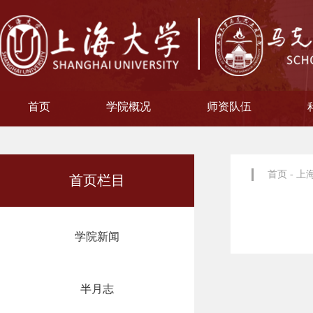
首页
学院概况
师资队伍
学院简介
现任领导
院徽寓意
使命愿景
治理架构
机构设置
中共上海大学马克思主义
习近平新时代中国特色社
中共上海大学马克思
副教授
博士后
教授
讲师
教材工作小组、
聘用及聘任工
马克思主义基
马克思主义中
中国近现代史
思想政治教
教学指导
青年教师
形势与政
博士后科
学术分委
军事理论
通识教育
工会委
院办
院学
哲学
首页
-
上
首页栏目
学院新闻
半月志