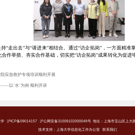
持“走出去”与“请进来”相结合。通过“访企拓岗”，一方面精
化合作举措、夯实合作基础，切实把“访企拓岗”成果转化为促进
学院应急救护专项培训顺利开展
—以‘水’为例 顺利开讲
大学
沪ICP备09014157
沪公网安备31009102000049号
地址：上海市宝山区上大路9
技术支持：
上海大学信息化工作办公室
联系我们