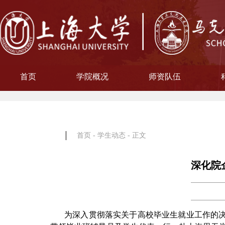
首页
学院概况
师资队伍
学院简介
现任领导
院徽寓意
使命愿景
治理架构
机构设置
中共上海大学马克思主义
习近平新时代中国特色社
中共上海大学马克思
副教授
博士后
教授
讲师
教材工作小组、
聘用及聘任工
马克思主义基
马克思主义中
中国近现代史
思想政治教
教学指导
青年教师
形势与政
博士后科
学术分委
军事理论
通识教育
工会委
院办
院学
哲学
首页
-
学生动态
- 正文
深化院
为深入贯彻落实关于高校毕业生就业工作的决