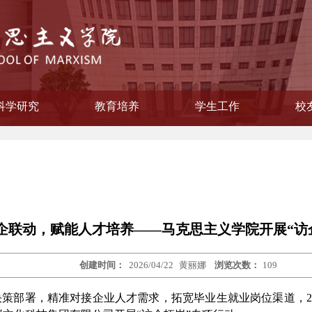
科学研究
教育培养
学生工作
校
学院纪律检查委员会
会主义思想概论教研部
主义学院委员会
教学督导组
作领导小组
本原理教研部
国化教研部
纲要教研部
育教研部
委员会
联谊会
策教研室
研流动站
员会
教研室
教研室
员会
公室
工办
系
科研信息
相关下载
研究生教育
立项项目
获奖情况
本科教育
学生风采
就业工作
校
校
校
企联动，赋能人才培养——马克思主义学院开展“访
创建时间：
2026/04/22
黄丽娜
浏览次数：
109
策部署，精准对接企业人才需求，拓宽毕业生就业岗位渠道，202