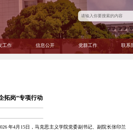
友工作
信息公开
党群工作
联系
友风采
友活动
友会
信息公开
学院发文
党建专题
党务公开
青联会
工会
妇委
企拓岗”专项行动
6 年4月15日，马克思主义学院党委副书记、副院长张印兰