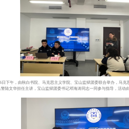
6日下午，由秋白书院、马克思主义学院、宝山监狱团委联合举办，马克
年民警陆文华担任主讲，宝山监狱团委书记邓海涛同志一同参与指导，活动