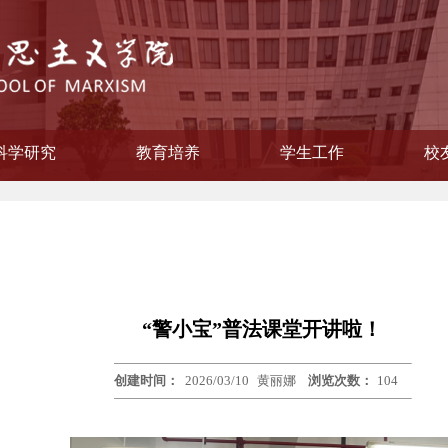
科学研究
教育培养
学生工作
校
学院纪律检查委员会
会主义思想概论教研部
主义学院委员会
教学督导组
作领导小组
本原理教研部
国化教研部
纲要教研部
育教研部
委员会
联谊会
策教研室
研流动站
员会
教研室
教研室
员会
公室
工办
系
科研信息
相关下载
研究生教育
立项项目
获奖情况
本科教育
学生风采
就业工作
校
校
校
“警小宝”普法课堂开讲啦！
创建时间：
2026/03/10
黄丽娜
浏览次数：
104