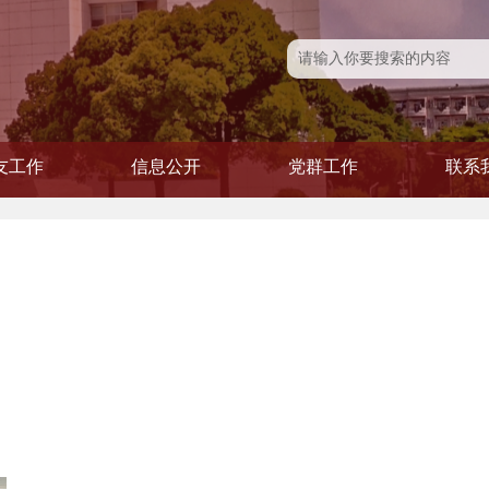
友工作
信息公开
党群工作
联系
友风采
友活动
友会
信息公开
学院发文
党建专题
党务公开
青联会
工会
妇委