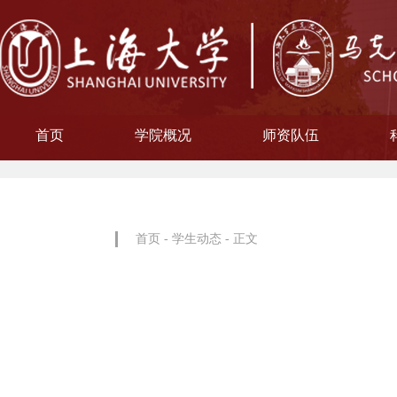
首页
学院概况
师资队伍
学院简介
现任领导
院徽寓意
使命愿景
治理架构
机构设置
中共上海大学马克思主义
习近平新时代中国特色社
中共上海大学马克思
副教授
博士后
教授
讲师
教材工作小组、
聘用及聘任工
马克思主义基
马克思主义中
中国近现代史
思想政治教
教学指导
青年教师
形势与政
博士后科
学术分委
军事理论
通识教育
工会委
院办
院学
哲学
首页
-
学生动态
- 正文