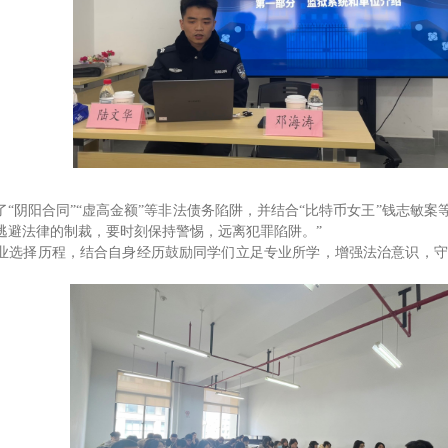
了
“
阴阳合同
”“
虚高金额
”
等非法债务陷阱，并结合
“
比特币女王
”
钱志敏案
逃避法律的制裁，要时刻保持警惕，远离犯罪陷阱。”
业选择历程，结合自身经历鼓励同学们立足专业所学，增强法治意识，守