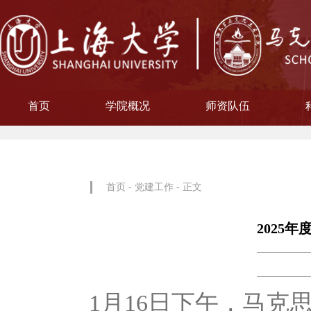
首页
学院概况
师资队伍
学院简介
现任领导
院徽寓意
使命愿景
治理架构
机构设置
中共上海大学马克思主义
习近平新时代中国特色社
中共上海大学马克思
副教授
博士后
教授
讲师
教材工作小组、
聘用及聘任工
马克思主义基
马克思主义中
中国近现代史
思想政治教
教学指导
青年教师
形势与政
博士后科
学术分委
军事理论
通识教育
工会委
院办
院学
哲学
首页
-
党建工作
- 正文
2025
1月16日下午，马克