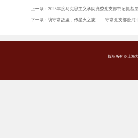
上一条：
2025年度马克思主义学院党委党支部书记抓基
下一条：
访守常故里，传星火之志 ——守常党支部赴河
版权所有 ©
上海