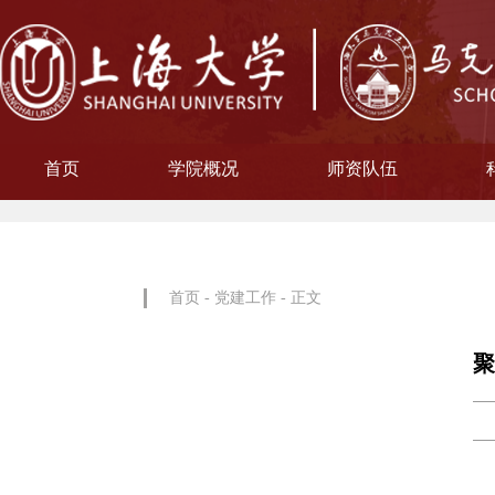
首页
学院概况
师资队伍
学院简介
现任领导
院徽寓意
使命愿景
治理架构
机构设置
中共上海大学马克思主义
习近平新时代中国特色社
中共上海大学马克思
副教授
博士后
教授
讲师
教材工作小组、
聘用及聘任工
马克思主义基
马克思主义中
中国近现代史
思想政治教
教学指导
青年教师
形势与政
博士后科
学术分委
军事理论
通识教育
工会委
院办
院学
哲学
首页
-
党建工作
- 正文
聚