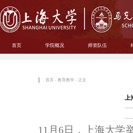
首页
学院概况
师资队伍
学院简介
现任领导
院徽寓意
使命愿景
治理架构
机构设置
中共上海大学马克思主义
习近平新时代中国特色社
中共上海大学马克思
副教授
博士后
教授
讲师
教材工作小组、
聘用及聘任工
马克思主义基
马克思主义中
中国近现代史
思想政治教
教学指导
青年教师
形势与政
博士后科
学术分委
军事理论
通识教育
工会委
院办
院学
哲学
首页
-
教育教学
- 正文
上
11月6日，上海大