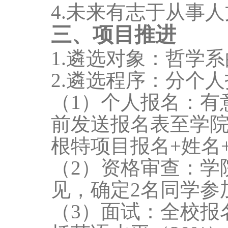
4.未来有志于从事
三、项目推进
1.遴选对象：
哲学
系
2.遴选程序：分个
（
1）个人报名：
有
前发送报名表至学
根特项目报名+姓名
（
2）资格审查：
学
见，确定
2
名同学参
（
3）面试：
全校报