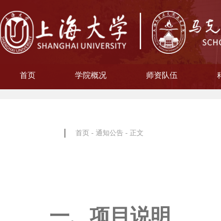
首页
学院概况
师资队伍
学院简介
现任领导
院徽寓意
使命愿景
治理架构
机构设置
中共上海大学马克思主义
习近平新时代中国特色社
中共上海大学马克思
副教授
博士后
教授
讲师
教材工作小组、
聘用及聘任工
马克思主义基
马克思主义中
中国近现代史
思想政治教
教学指导
青年教师
形势与政
博士后科
学术分委
军事理论
通识教育
工会委
院办
院学
哲学
首页
-
通知公告
- 正文
一、项目说明