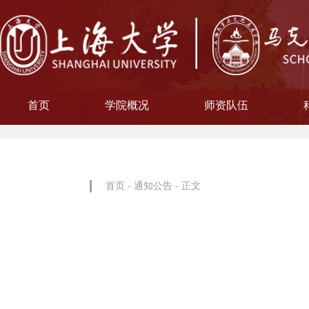
首页
学院概况
师资队伍
学院简介
现任领导
院徽寓意
使命愿景
治理架构
机构设置
中共上海大学马克思主义
习近平新时代中国特色社
中共上海大学马克思
副教授
博士后
教授
讲师
教材工作小组、
聘用及聘任工
马克思主义基
马克思主义中
中国近现代史
思想政治教
教学指导
青年教师
形势与政
博士后科
学术分委
军事理论
通识教育
工会委
院办
院学
哲学
首页
-
通知公告
- 正文