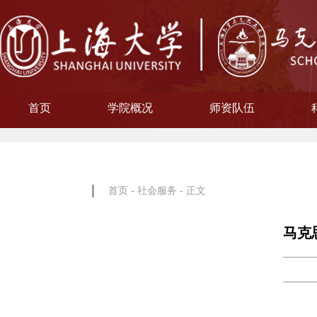
首页
学院概况
师资队伍
学院简介
现任领导
院徽寓意
使命愿景
治理架构
机构设置
中共上海大学马克思主义
习近平新时代中国特色社
中共上海大学马克思
副教授
博士后
教授
讲师
教材工作小组、
聘用及聘任工
马克思主义基
马克思主义中
中国近现代史
思想政治教
教学指导
青年教师
形势与政
博士后科
学术分委
军事理论
通识教育
工会委
院办
院学
哲学
首页
-
社会服务
- 正文
马克