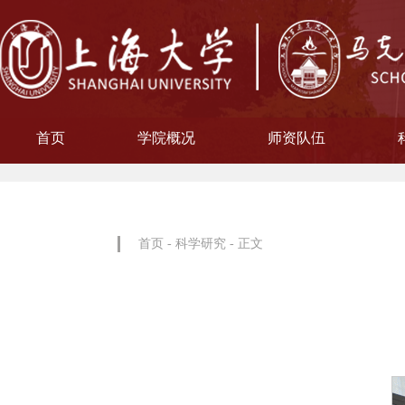
首页
学院概况
师资队伍
学院简介
现任领导
院徽寓意
使命愿景
治理架构
机构设置
中共上海大学马克思主义
习近平新时代中国特色社
中共上海大学马克思
副教授
博士后
教授
讲师
教材工作小组、
聘用及聘任工
马克思主义基
马克思主义中
中国近现代史
思想政治教
教学指导
青年教师
形势与政
博士后科
学术分委
军事理论
通识教育
工会委
院办
院学
哲学
首页
-
科学研究
- 正文