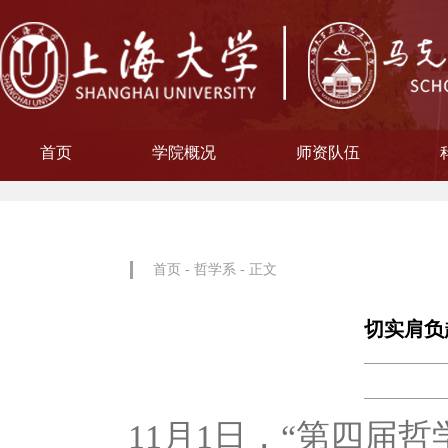
首页
学院概况
师资队伍
学院简介
现任领导
院徽寓意
使命愿景
治理架构
机构设置
中共上海大学马克思主义
习近平新时代中国特色社
中共上海大学马克思
副教授
博士后
教授
讲师
教材工作小组、
聘用及聘任工
马克思主义基
马克思主义中
中国近现代史
思想政治教
教学指导
青年教师
形势与政
博士后科
学术分委
军事理论
通识教育
工会委
院办
院学
哲学
首页
-
哲学系
- 正文
切实肩负
11月1日，“第四届哲