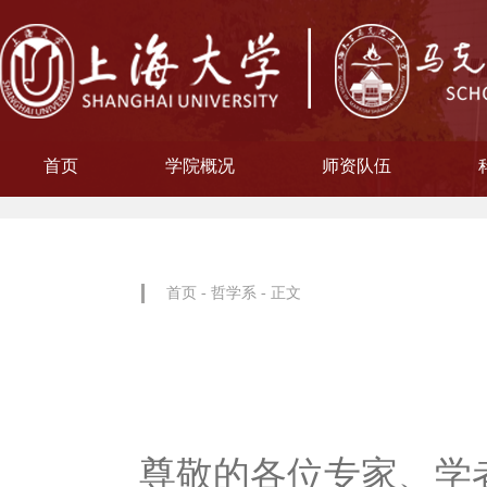
首页
学院概况
师资队伍
学院简介
现任领导
院徽寓意
使命愿景
治理架构
机构设置
中共上海大学马克思主义
习近平新时代中国特色社
中共上海大学马克思
副教授
博士后
教授
讲师
教材工作小组、
聘用及聘任工
马克思主义基
马克思主义中
中国近现代史
思想政治教
教学指导
青年教师
形势与政
博士后科
学术分委
军事理论
通识教育
工会委
院办
院学
哲学
首页
-
哲学系
- 正文
尊敬的各位专家、学