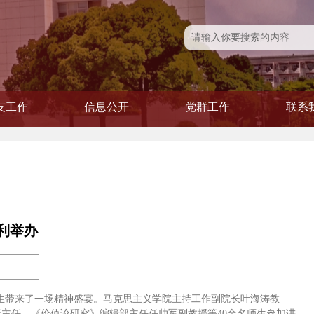
友工作
信息公开
党群工作
联系
友风采
友活动
友会
信息公开
学院发文
党建专题
党务公开
青联会
工会
妇委
利举办
为师生带来了一场精神盛宴。马克思主义学院主持工作副院长叶海涛教
主任、《价值论研究》编辑部主任任帅军副教授等40余名师生参加讲