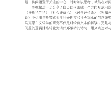
题，将问题置于关注的中心，时时加以思考，就能在对
陈教授进一步分享了自己如何围绕一个方向形成问
《评价论导论》《社会评价论》《民众评价论》《权威
论》中运用评价范式关注社会现实和社会观念的问题研
马克思主义哲学的研究不仅是对经典文本的解读，更是
问题的逻辑脉络转化为清代郑板桥的诗句，用来表达对