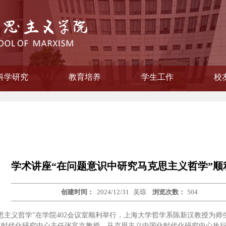
科学研究
教育培养
学生工作
校
学院纪律检查委员会
会主义思想概论教研部
主义学院委员会
教学督导组
作领导小组
本原理教研部
国化教研部
纲要教研部
育教研部
委员会
联谊会
策教研室
研流动站
员会
教研室
教研室
员会
公室
工办
系
科研信息
相关下载
研究生教育
立项项目
获奖情况
本科教育
学生风采
就业工作
校
校
校
学术讲座“在问题意识中研究马克思主义哲学”顺
创建时间：
2024/12/31
吴琼
浏览次数：
504
究马克思主义哲学”在学院402会议室顺利举行，上海大学哲学系陈新汉教授
时代化研究中心主任张富文教授，马克思主义中国化时代化研究中心执行