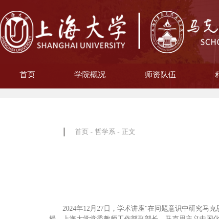
首页
学院概况
师资队伍
学院简介
现任领导
院徽寓意
使命愿景
治理架构
机构设置
中共上海大学马克思主义
习近平新时代中国特色社
中共上海大学马克思
副教授
博士后
教授
讲师
教材工作小组、
聘用及聘任工
马克思主义基
马克思主义中
中国近现代史
思想政治教
教学指导
青年教师
形势与政
博士后科
学术分委
军事理论
通识教育
工会委
院办
院学
哲学
首页
-
哲学系
- 正文
2024年12月27日，学术讲座“在问题意识中研
授，上海大学党委教师工作部副部长、马克思主义中国化