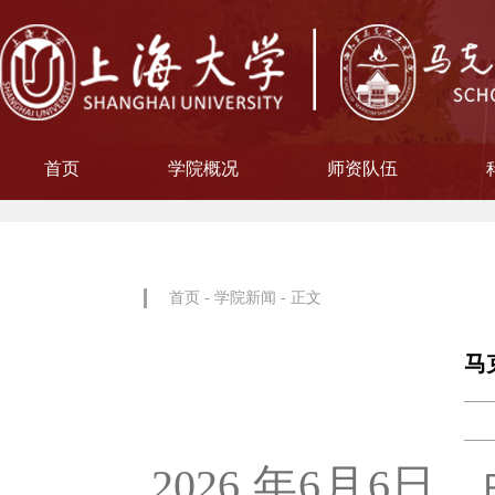
首页
学院概况
师资队伍
学院简介
现任领导
院徽寓意
使命愿景
治理架构
机构设置
中共上海大学马克思主义
习近平新时代中国特色社
中共上海大学马克思
副教授
博士后
教授
讲师
教材工作小组、
聘用及聘任工
马克思主义基
马克思主义中
中国近现代史
思想政治教
教学指导
青年教师
形势与政
博士后科
学术分委
军事理论
通识教育
工会委
院办
院学
哲学
首页
-
学院新闻
- 正文
马
2026 年6月6