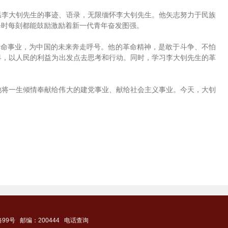
温李大钊先生的事迹、语录，无限缅怀李大钊先生。他矢志努力于民族
每时每刻都能鼓励激励着新一代青年奋发图强。
革命事业，为中国的未来奔走呼号。他的革命精神，是敢于斗争、不怕
界，以人民的利益为出发点去思考和行动。同时，学习李大钊先生的革
他将一生倾情奉献给伟大的建党事业、献给社会主义事业。今天，大钊
9号 邮编：200444
电话查询