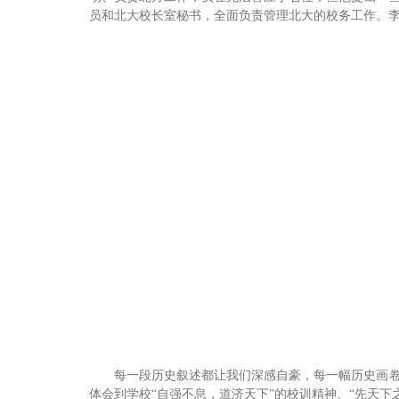
员和北大校长室秘书，全面负责管理北大的校务工作。
每一段历史叙述都让我们深感自豪，每一幅历史画
体会到学校“自强不息，道济天下”的校训精神、“先天