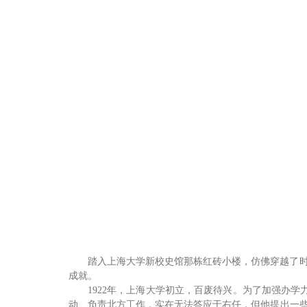
踏入上海大学新校史馆那栋红砖小楼，仿佛穿越了
成就。
1922年，上海大学初立，百废待兴。为了加强办
动、负责北方工作，实在无法答应于右任，但他提出一些