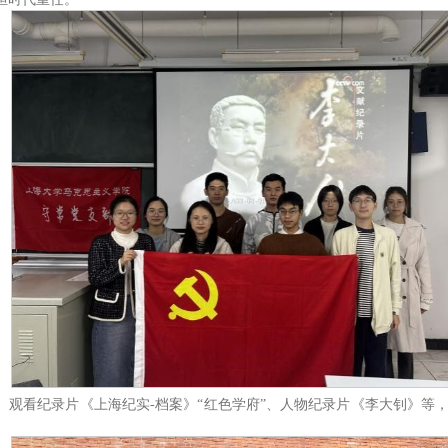
史馆、观看纪录片《上海纪实-档案》“红色学府”、人物纪录片《李大钊