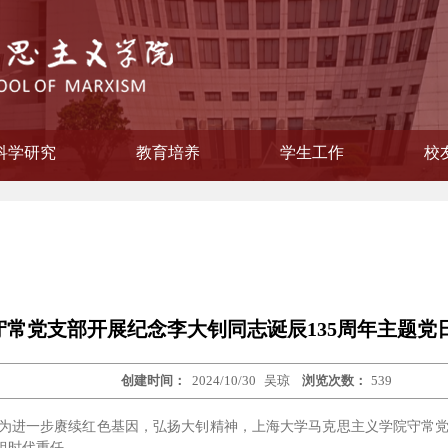
科学研究
教育培养
学生工作
校
学院纪律检查委员会
会主义思想概论教研部
主义学院委员会
教学督导组
作领导小组
本原理教研部
国化教研部
纲要教研部
育教研部
委员会
联谊会
策教研室
研流动站
员会
教研室
教研室
员会
公室
工办
系
科研信息
相关下载
研究生教育
立项项目
获奖情况
本科教育
学生风采
就业工作
校
校
校
守常党支部开展纪念李大钊同志诞辰135周年主题党
创建时间：
2024/10/30
吴琼
浏览次数：
539
日。为进一步赓续红色基因，弘扬大钊精神，上海大学马克思主义学院守常
担时代重任。