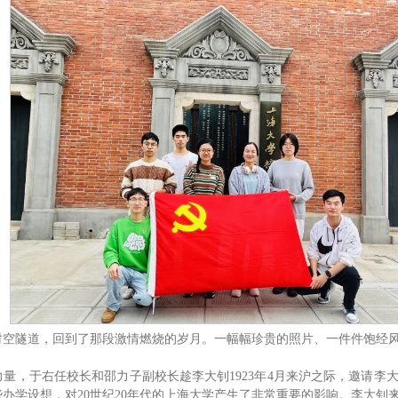
时空隧道，回到了那段激情燃烧的岁月。一幅幅珍贵的照片、一件件饱经
学力量，于右任校长和邵力子副校长趁李大钊1923年4月来沪之际，邀请
办学设想，对20世纪20年代的上海大学产生了非常重要的影响。李大钊