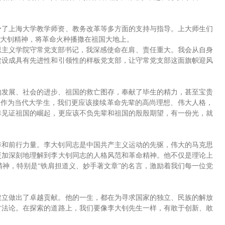
予了上海大学教学师资、教务改革等多方面的支持与指导。上大师生们
李大钊精神，将革命火种播撒在祖国大地上。
思主义学院守常党支部书记，我深感使命在肩、责任重大。我会从自身
建设成具有先进性和引领性的样板党支部，让守常党支部这面旗帜迎风
的发展、社会的进步、祖国的救亡图存，奉献了毕生的精力，甚至宝贵
。作为当代大学生，我们更应该接续革命先辈的高尚理想、伟大人格，
幸见证祖国的崛起，更应该不负先辈和祖国的殷殷期望，有一份光，就
养和前行力量。李大钊同志是中国共产主义运动的先驱，伟大的马克思
更加深刻地理解到李大钊同志的人格风范和革命精神。他不仅是理论上
神，特别是“铁肩担道义、妙手著文章”的名言，激励着我们每一位党
建立做出了卓越贡献。他的一生，都在为寻求国家的独立、民族的解放
方法论。在探索的道路上，我们要像李大钊先生一样，有敢于创新、敢
。