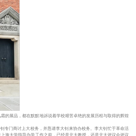
风霜的展品，都在默默地诉说着学校艰苦卓绝的发展历程与取得的辉煌
李大钊专门商讨上大校务，并恳请李大钊来协办校务。李大钊忙于革命活
来上海大学指导办学工作之前，已经是北大教授，还是北大评议会评议