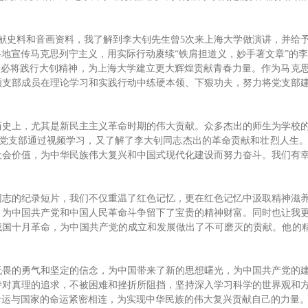
文献史料和音画资料，我了解到李大钊先生曾5次来上海大学做演讲，并给
地宣传马克思列宁主义，用实际行动赓续“铁肩担道义，妙手著文章”的
子必将践行大钊精神，为上海大学建立更大辉煌贡献青春力量。作为马克
领支部成员在理论学习和实践行动中练硬本领、下狠功夫，努力将党支部
历史上，尤其是新民主主义革命时期的伟大贡献。众多杰出的师生为学校
常党支部通过视频学习，又了解了李大钊同志杰出的革命贡献和壮烈人生
社会价值，为中华民族伟大复兴和中国式现代化建设而努力奋斗。我们有
同志的纪录短片，我们不仅重温了红色记忆，更在红色记忆中汲取精神滋
，为中国共产党和中国人民革命斗争留下了宝贵的精神财富。同时也让我
国十月革命，为中国共产党的成立和发展做出了不可磨灭的贡献。他的精
无畏的勇气和坚定的信念，为中国带来了新的思想曙光，为中国共产党的
持对真理的追求，不被困难和挫折所阻挡，坚持深入学习科学的世界观和
命运与国家的命运紧密相连，为实现中华民族的伟大复兴贡献自己的力量