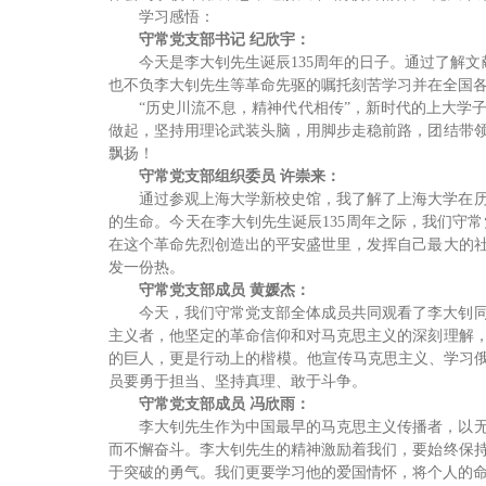
学习感悟：
守常党支部书记 纪欣宇：
今天是李大钊先生诞辰135周年的日子。通过了解
也不负李大钊先生等革命先驱的嘱托刻苦学习并在全国各
“历史川流不息，精神代代相传”，新时代的上大学
做起，坚持用理论武装头脑，用脚步走稳前路，团结带
飘扬！
守常党支部组织委员 许崇来：
通过参观上海大学新校史馆，我了解了上海大学在
的生命。今天在李大钊先生诞辰135周年之际，我们守
在这个革命先烈创造出的平安盛世里，发挥自己最大的
发一份热。
守常党支部成员 黄媛杰：
今天，我们守常党支部全体成员共同观看了李大钊
主义者，他坚定的革命信仰和对马克思主义的深刻理解
的巨人，更是行动上的楷模。他宣传马克思主义、学习俄
员要勇于担当、坚持真理、敢于斗争。
守常党支部成员 冯欣雨：
李大钊先生作为中国最早的马克思主义传播者，以
而不懈奋斗。李大钊先生的精神激励着我们，要始终保
于突破的勇气。我们更要学习他的爱国情怀，将个人的