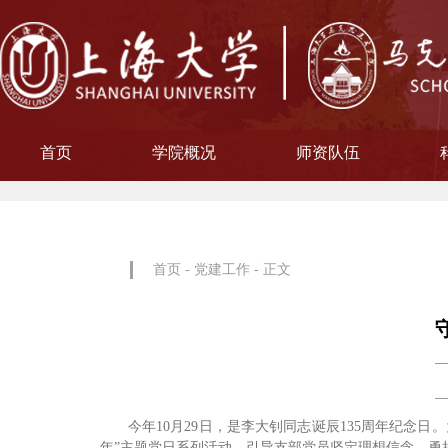
首页
学院概况
师资队伍
学院简介
现任领导
院徽寓意
使命愿景
治理架构
机构设置
中共上海大学马克思主义
习近平新时代中国特色社
中共上海大学马克思
副教授
博士后
教授
讲师
教材工作小组、
聘用及聘任工
马克思主义基
马克思主义中
中国近现代史
思想政治教
教学指导
青年教师
形势与政
博士后科
学术分委
军事理论
通识教育
工会委
院办
院学
哲学
首页
-
党建工作
- 正文
今年10月29日，是李大钊同志诞辰135周年纪念
年”主题党日系列活动，引导支部党员坚定理想信念，勇