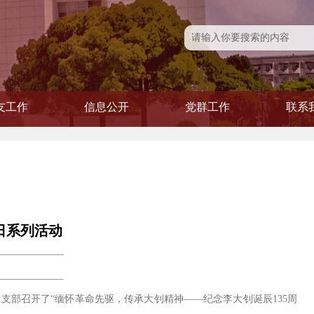
友工作
信息公开
党群工作
联系
友风采
友活动
友会
信息公开
学院发文
党建专题
党务公开
青联会
工会
妇委
日系列活动
党支部召开了“缅怀革命先驱，传承大钊精神——纪念李大钊诞辰135周