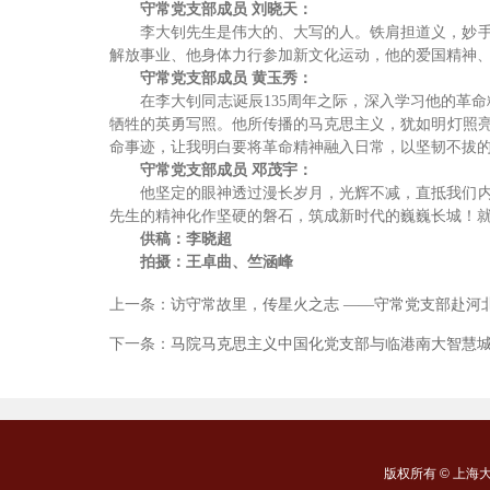
守常党支部成员 刘晓天：
李大钊先生是伟大的、大写的人。铁肩担道义，妙
解放事业、他身体力行参加新文化运动，他的爱国精神
守常党支部成员 黄玉秀：
在李大钊同志诞辰135周年之际，深入学习他的革
牺牲的英勇写照。他所传播的马克思主义，犹如明灯照
命事迹，让我明白要将革命精神融入日常，以坚韧不拔
守常党支部成员 邓茂宇：
他坚定的眼神透过漫长岁月，光辉不减，直抵我们
先生的精神化作坚硬的磐石，筑成新时代的巍巍长城！
供稿：李晓超
拍摄：王卓曲、竺涵峰
上一条：
访守常故里，传星火之志 ——守常党支部赴河
下一条：
马院马克思主义中国化党支部与临港南大智慧
版权所有 ©
上海