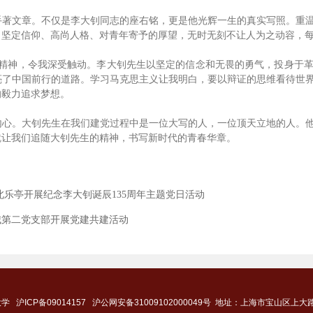
手著文章。不仅是李大钊同志的座右铭，更是他光辉一生的真实写照。重
、坚定信仰、高尚人格、对青年寄予的厚望，无时无刻不让人为之动容，
命精神，令我深受触动。李大钊先生以坚定的信念和无畏的勇气，投身于
亮了中国前行的道路。学习马克思主义让我明白，要以辩证的思维看待世
的毅力追求梦想。
内心。大钊先生在我们建党过程中是一位大写的人，一位顶天立地的人。
就让我们追随大钊先生的精神，书写新时代的青春华章。
北乐亭开展纪念李大钊诞辰135周年主题党日活动
城第二党支部开展党建共建活动
大学
沪ICP备09014157
沪公网安备31009102000049号
地址：上海市宝山区上大路9