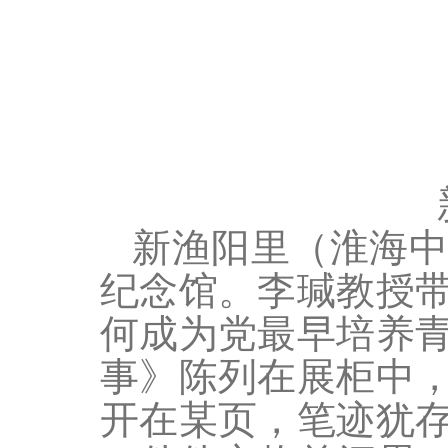
新渔阳里（淮海
纪念馆。李瑊教授
何成为党最早培养
事》陈列在展柜中
开在某页，笔迹犹