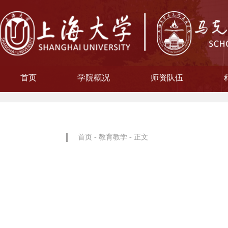
首页
学院概况
师资队伍
学院简介
现任领导
院徽寓意
使命愿景
治理架构
机构设置
中共上海大学马克思主义
习近平新时代中国特色社
中共上海大学马克思
副教授
博士后
教授
讲师
教材工作小组、
聘用及聘任工
马克思主义基
马克思主义中
中国近现代史
思想政治教
教学指导
青年教师
形势与政
博士后科
学术分委
军事理论
通识教育
工会委
院办
院学
哲学
首页
-
教育教学
- 正文