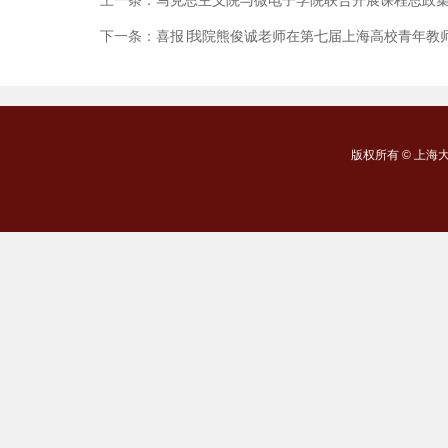
上一条：
马克思主义院与微电子学院联合开展课程思政
下一条：
喜报∣我院熊俊诚老师在第七届上海高校青年教
版权所有 ©
上海