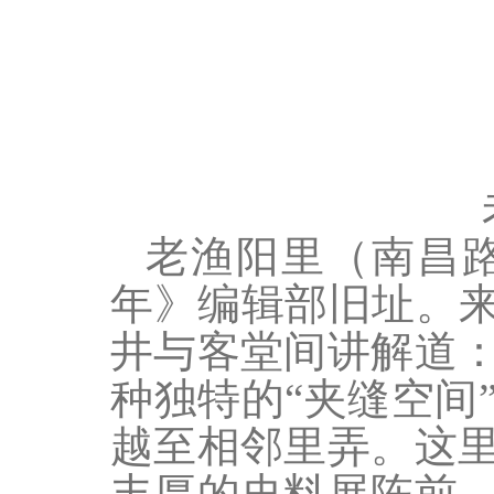
老渔阳里（南昌
年》编辑部旧址。来
井与客堂间讲解道
种独特的“夹缝空间
越至相邻里弄。这
丰厚的史料展陈前